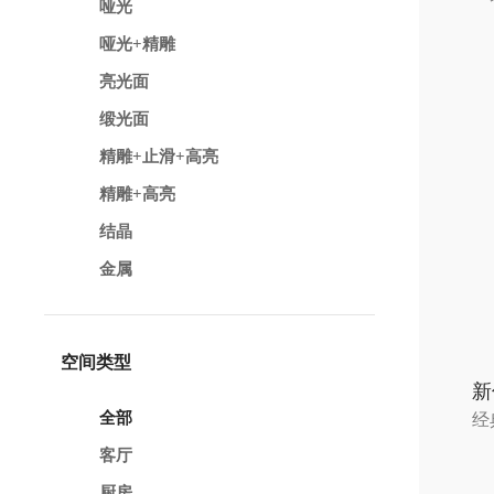
哑光
哑光+精雕
亮光面
缎光面
精雕+止滑+高亮
精雕+高亮
结晶
金属
空间类型
新
全部
经
客厅
厨房