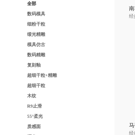
全部
南
数码模具
经
细粉干粒
缎光精雕
模具仿古
数码精雕
复刻釉
超细干粒+精雕
超细干粒
木纹
R9止滑
55°柔光
马
质感面
经