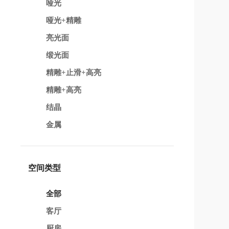
哑光
哑光+精雕
亮光面
缎光面
精雕+止滑+高亮
精雕+高亮
结晶
金属
空间类型
全部
客厅
厨房