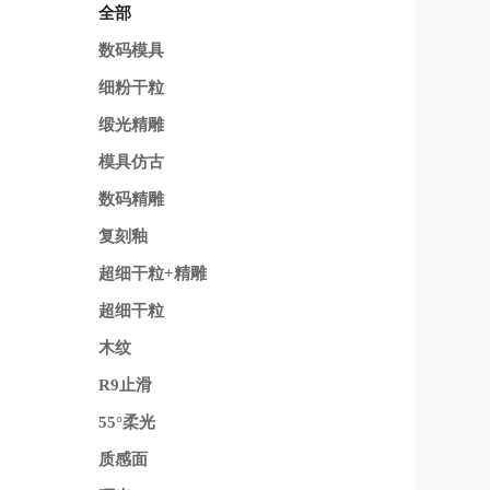
全部
数码模具
细粉干粒
缎光精雕
模具仿古
数码精雕
复刻釉
超细干粒+精雕
超细干粒
木纹
R9止滑
55°柔光
质感面