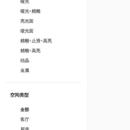
哑光
哑光+精雕
亮光面
缎光面
精雕+止滑+高亮
精雕+高亮
结晶
金属
空间类型
全部
客厅
厨房