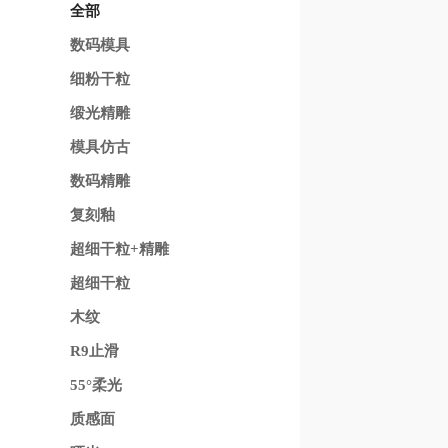
全部
数码模具
细粉干粒
缎光精雕
模具仿古
数码精雕
复刻釉
超细干粒+精雕
超细干粒
木纹
R9止滑
55°柔光
质感面