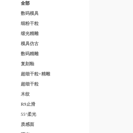
全部
数码模具
细粉干粒
缎光精雕
模具仿古
数码精雕
复刻釉
超细干粒+精雕
超细干粒
木纹
R9止滑
55°柔光
质感面