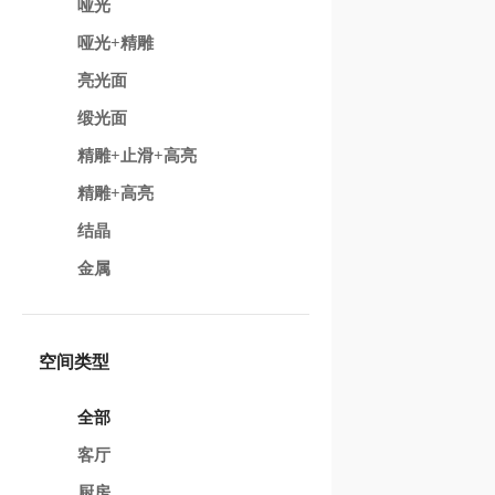
哑光
哑光+精雕
亮光面
缎光面
精雕+止滑+高亮
精雕+高亮
结晶
金属
空间类型
全部
客厅
厨房