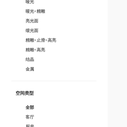
哑光
哑光+精雕
亮光面
缎光面
精雕+止滑+高亮
精雕+高亮
结晶
金属
空间类型
全部
客厅
厨房