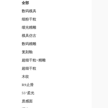
全部
数码模具
细粉干粒
缎光精雕
模具仿古
数码精雕
复刻釉
超细干粒+精雕
超细干粒
木纹
R9止滑
55°柔光
质感面